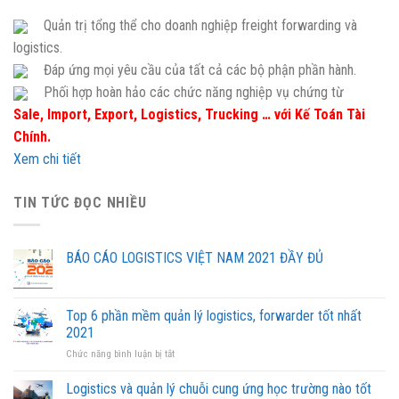
Quản trị tổng thể cho doanh nghiệp freight forwarding và
logistics.
Đáp ứng mọi yêu cầu của tất cả các bộ phận phần hành.
Phối hợp hoàn hảo các chức năng nghiệp vụ chứng từ
Sale, Import, Export, Logistics, Trucking … với Kế Toán Tài
Chính.
Xem chi tiết
TIN TỨC ĐỌC NHIỀU
BÁO CÁO LOGISTICS VIỆT NAM 2021 ĐẦY ĐỦ
Top 6 phần mềm quản lý logistics, forwarder tốt nhất
2021
ở
Chức năng bình luận bị tắt
Top
6
Logistics và quản lý chuỗi cung ứng học trường nào tốt
phần