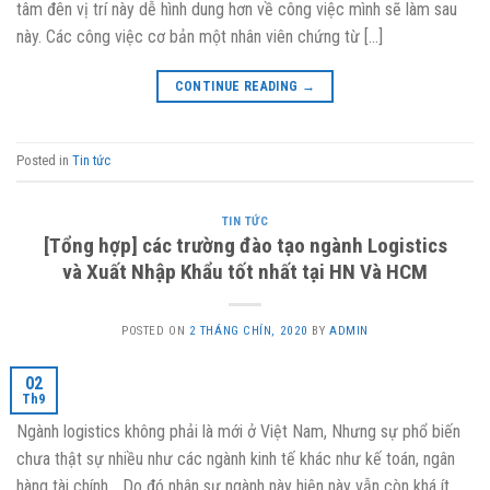
tâm đên vị trí này dễ hình dung hơn về công việc mình sẽ làm sau
này. Các công việc cơ bản một nhân viên chứng từ […]
CONTINUE READING
→
Posted in
Tin tức
TIN TỨC
[Tổng hợp] các trường đào tạo ngành Logistics
và Xuất Nhập Khẩu tốt nhất tại HN Và HCM
POSTED ON
2 THÁNG CHÍN, 2020
BY
ADMIN
02
Th9
Ngành logistics không phải là mới ở Việt Nam, Nhưng sự phổ biến
chưa thật sự nhiều như các ngành kinh tế khác như kế toán, ngân
hàng tài chính… Do đó nhân sự ngành này hiện này vẫn còn khá ít,