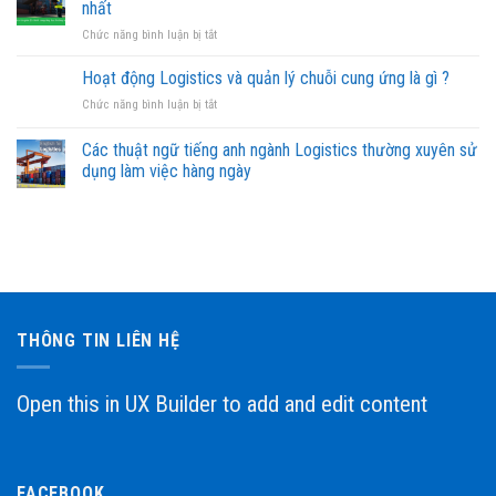
nhất
mềm
ở
Chức năng bình luận bị tắt
quản
Logistics
lý
và
Hoạt động Logistics và quản lý chuỗi cung ứng là gì ?
logistics,
quản
forwarder
ở
Chức năng bình luận bị tắt
lý
tốt
Hoạt
chuỗi
nhất
động
Các thuật ngữ tiếng anh ngành Logistics thường xuyên sử
cung
2021
Logistics
ứng
dụng làm việc hàng ngày
và
học
quản
trường
lý
nào
chuỗi
tốt
cung
nhất
ứng
là
gì
?
THÔNG TIN LIÊN HỆ
Open this in UX Builder to add and edit content
FACEBOOK